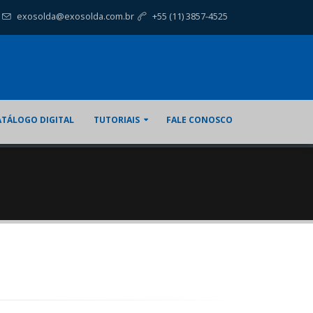
exosolda@exosolda.com.br
+55 (11) 3857-4525
ATÁLOGO DIGITAL
TUTORIAIS
FALE CONOSCO