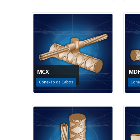
MCX
MD
Conexão de Cabos
Cone