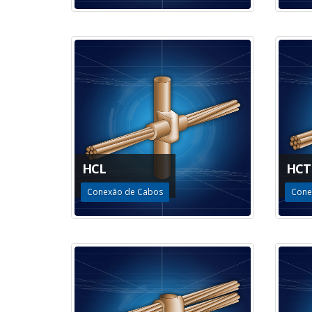
HCL
HCT
Conexão de Cabos
Cone