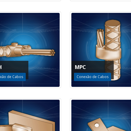
H
MPC
xão de Cabos
Conexão de Cabos