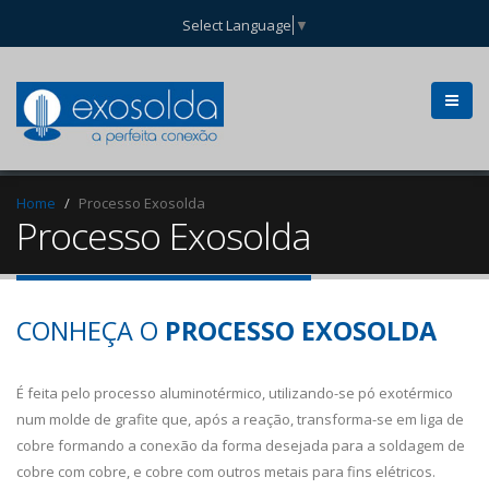
Select Language
▼
Home
Processo Exosolda
Processo Exosolda
CONHEÇA O
PROCESSO EXOSOLDA
É feita pelo processo aluminotérmico, utilizando-se pó exotérmico
num molde de grafite que, após a reação, transforma-se em liga de
cobre formando a conexão da forma desejada para a soldagem de
cobre com cobre, e cobre com outros metais para fins elétricos.